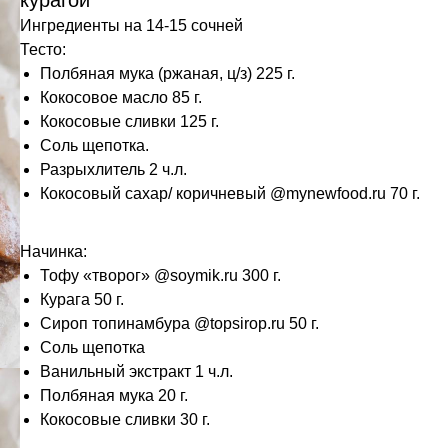
курагой
Ингредиенты на 14-15 сочней
Тесто:
Полбяная мука (ржаная, ц/з) 225 г.
Кокосовое масло 85 г.
Кокосовые сливки 125 г.
Соль щепотка.
Разрыхлитель 2 ч.л.
Кокосовый сахар/ коричневый @mynewfood.ru 70 г.
Начинка:
Тофу «творог» @soymik.ru 300 г.
Курага 50 г.
Сироп топинамбура @topsirop.ru 50 г.
Соль щепотка
Ванильный экстракт 1 ч.л.
Полбяная мука 20 г.
Кокосовые сливки 30 г.