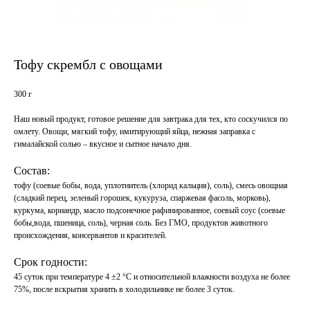
Тофу скрембл с овощами
300 г
Наш новый продукт, готовое решение для завтрака для тех, кто соскучился по
омлету. Овощи, мягкий тофу, имитирующий яйца, нежная заправка с
гималайской солью – вкусное и сытное начало дня.
Состав:
тофу (соевые бобы, вода, уплотнитель (хлорид кальция), соль), смесь овощная
(сладкий перец, зеленый горошек, кукуруза, спаржевая фасоль, морковь),
куркума, кориандр, масло подсонечное рафинированное, соевый соус (соевые
бобы,вода, пшеница, соль), черная соль. Без ГМО, продуктов животного
происхождения, консервантов и красителей.
Срок годности:
45 суток при температуре 4 ±2 °С и относительной влажности воздуха не более
75%, после вскрытия хранить в холодильнике не более 3 суток.